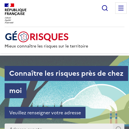
Recherc
RÉPUBLIQUE
FRANÇAISE
Mieux connaître les risques sur le territoire
Accueil - Particulier
Connaître les risques près de chez
moi
Veuillez renseigner votre adresse
Veuillez renseigner votre adresse exacte