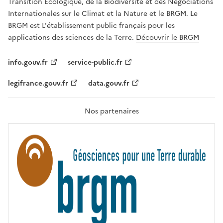
É
Transition Écologique, de la Biodiversité et des Négociations
,
Internationales sur le Climat et la Nature et le BRGM. Le
É
G
BRGM est L'établissement public français pour les
A
applications des sciences de la Terre.
Découvrir le BRGM
L
I
T
info.gouv.fr
service-public.fr
É
,
legifrance.gouv.fr
data.gouv.fr
F
R
A
T
Nos partenaires
E
R
N
I
T
É