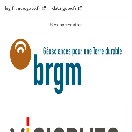
,
legifrance.gouv.fr
data.gouv.fr
F
R
A
T
Nos partenaires
E
R
N
I
T
É