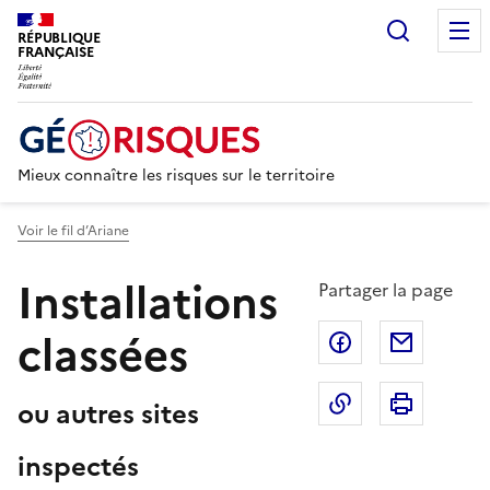
Recherc
RÉPUBLIQUE
FRANÇAISE
Mieux connaître les risques sur le territoire
Voir le fil d’Ariane
Installations
Partager la page
classées
Partager sur F
Partage
Copier dans le 
Imprim
ou autres sites
inspectés