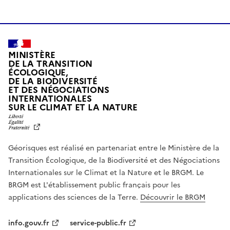
MINISTÈRE
DE LA TRANSITION
ÉCOLOGIQUE,
DE LA BIODIVERSITÉ
ET DES NÉGOCIATIONS
INTERNATIONALES
L
SUR LE CLIMAT ET LA NATURE
I
B
E
R
Géorisques est réalisé en partenariat entre le Ministère de la
T
É
Transition Écologique, de la Biodiversité et des Négociations
,
Internationales sur le Climat et la Nature et le BRGM. Le
É
G
BRGM est L'établissement public français pour les
A
applications des sciences de la Terre.
Découvrir le BRGM
L
I
T
info.gouv.fr
service-public.fr
É