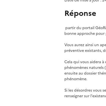
Date de mise à jour : 
Réponse
partir du portail GéoRi
bonne approche pour pr
Vous aurez ainsi un ap
préventive existants, d
Cela qui vous aidera à 
phénomènes naturels (m
ensuite au dossier thé
phénomène.
Si les désordres vous 
renseigner sur l'exist