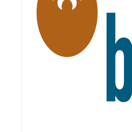
,
F
R
A
T
E
R
N
I
T
É