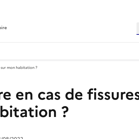
R
oire
s sur mon habitation ?
re en cas de fissures
itation ?