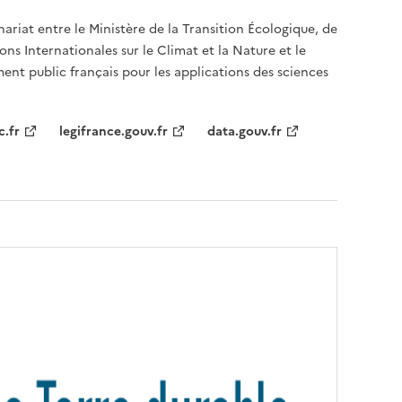
nariat entre le Ministère de la Transition Écologique, de
ons Internationales sur le Climat et la Nature et le
ent public français pour les applications des sciences
c.fr
legifrance.gouv.fr
data.gouv.fr