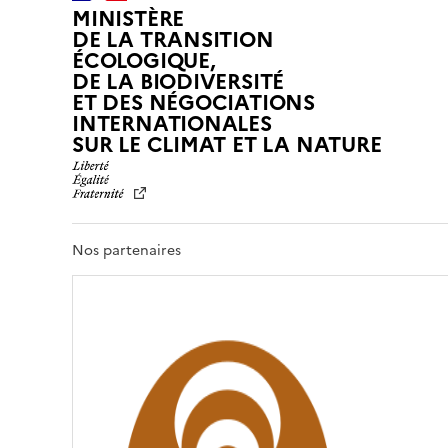
MINISTÈRE
DE LA TRANSITION
ÉCOLOGIQUE,
DE LA BIODIVERSITÉ
ET DES NÉGOCIATIONS
INTERNATIONALES
L
SUR LE CLIMAT ET LA NATURE
I
B
E
R
T
Nos partenaires
É
,
É
G
A
L
I
T
É