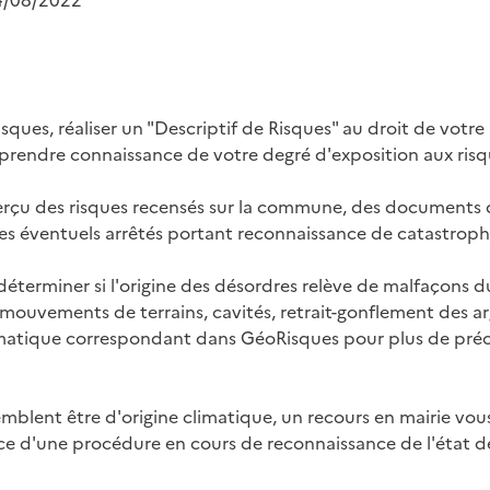
24/08/2022
sques, réaliser un "Descriptif de Risques" au droit de votre
endre connaissance de votre degré d'exposition aux risqu
erçu des risques recensés sur la commune, des documents 
es éventuels arrêtés portant reconnaissance de catastrophe
déterminer si l'origine des désordres relève de malfaçons d
ouvements de terrains, cavités, retrait-gonflement des arg
matique correspondant dans GéoRisques pour plus de préci
semblent être d'origine climatique, un recours en mairie vo
ence d'une procédure en cours de reconnaissance de l'état d