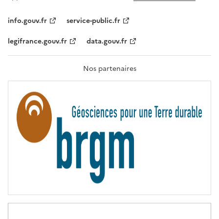
L
I
T
info.gouv.fr
service-public.fr
É
,
legifrance.gouv.fr
data.gouv.fr
F
R
A
T
Nos partenaires
E
R
N
I
T
É