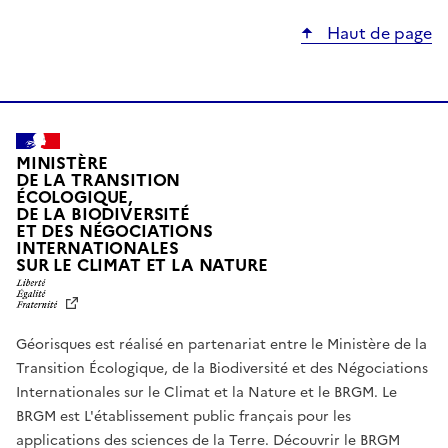
Haut de page
MINISTÈRE
DE LA TRANSITION
ÉCOLOGIQUE,
DE LA BIODIVERSITÉ
ET DES NÉGOCIATIONS
INTERNATIONALES
L
SUR LE CLIMAT ET LA NATURE
I
B
E
R
Géorisques est réalisé en partenariat entre le Ministère de la
T
É
Transition Écologique, de la Biodiversité et des Négociations
,
Internationales sur le Climat et la Nature et le BRGM. Le
É
G
BRGM est L'établissement public français pour les
A
applications des sciences de la Terre.
Découvrir le BRGM