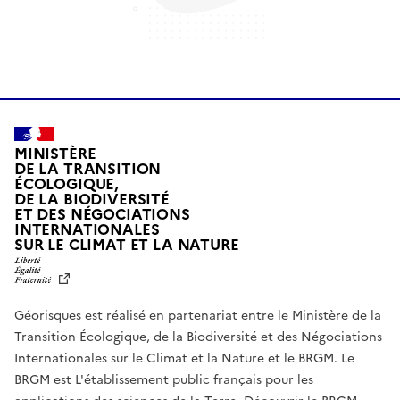
MINISTÈRE
DE LA TRANSITION
ÉCOLOGIQUE,
DE LA BIODIVERSITÉ
ET DES NÉGOCIATIONS
INTERNATIONALES
L
SUR LE CLIMAT ET LA NATURE
I
B
E
R
Géorisques est réalisé en partenariat entre le Ministère de la
T
É
Transition Écologique, de la Biodiversité et des Négociations
,
Internationales sur le Climat et la Nature et le BRGM. Le
É
G
BRGM est L'établissement public français pour les
A