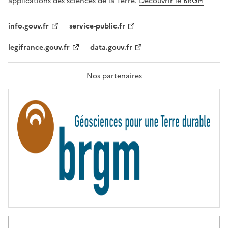
applications des sciences de la Terre.
Découvrir le BRGM
L
I
T
info.gouv.fr
service-public.fr
É
,
legifrance.gouv.fr
data.gouv.fr
F
R
A
T
Nos partenaires
E
R
N
I
T
É