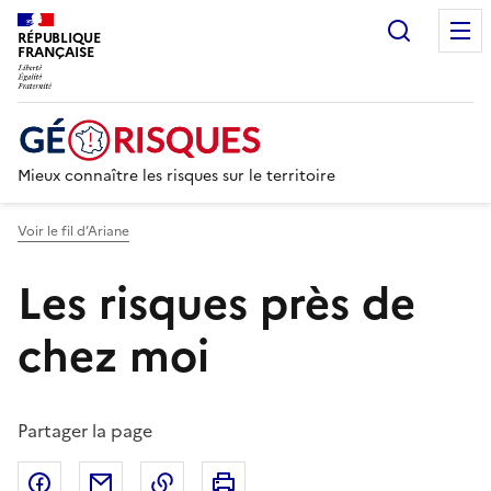
Recherc
RÉPUBLIQUE
FRANÇAISE
Mieux connaître les risques sur le territoire
Voir le fil d’Ariane
Les risques près de
chez moi
Partager la page
Partager sur Facebook
Partager par email
Copier dans le presse-papier
Imprimer