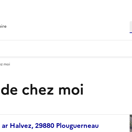
R
oire
ez moi
s de chez moi
l ar Halvez, 29880 Plouguerneau