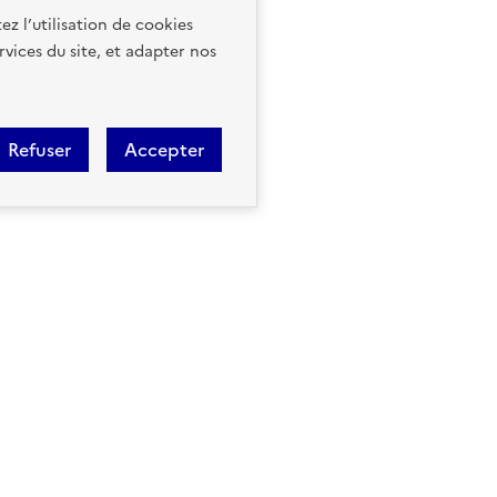
ez l’utilisation de cookies
rvices du site, et adapter nos
Refuser
Accepter
Géorisques est réalisé en parte
la Biodiversité et des Négociati
BRGM. Le BRGM est L'établissem