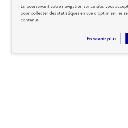
En poursuivant votre navigation sur ce site, vous accept
sur ma commune :
CONCERNÉ
pour collecter des statistiques en vue d'optimiser les se
contenus.
Accéder aux informations détaillées
En savoir plus
MINISTÈRE
DE LA TRANSITION
ÉCOLOGIQUE,
DE LA BIODIVERSITÉ