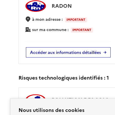
RADON
à mon adresse :
IMPORTANT
sur ma commune :
IMPORTANT
Accéder aux informations détaillées
Risques technologiques identifiés :
1
POLLUTION DES SOLS
Nous utilisons des cookies
à mon adresse :
CONCERNÉ