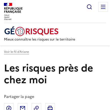
Recherc
RÉPUBLIQUE
FRANÇAISE
Mieux connaître les risques sur le territoire
Voir le fil d’Ariane
Les risques près de
chez moi
Partager la page
Partager sur Facebook
Partager par email
Copier dans le presse-papier
Imprimer