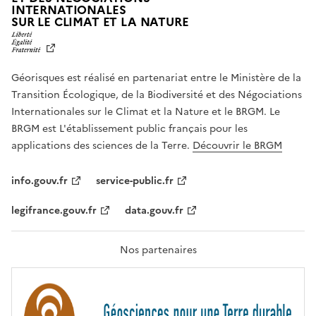
INTERNATIONALES
L
SUR LE CLIMAT ET LA NATURE
I
B
E
R
Géorisques est réalisé en partenariat entre le Ministère de la
T
É
Transition Écologique, de la Biodiversité et des Négociations
,
Internationales sur le Climat et la Nature et le BRGM. Le
É
G
BRGM est L'établissement public français pour les
A
applications des sciences de la Terre.
Découvrir le BRGM
L
I
T
info.gouv.fr
service-public.fr
É
,
legifrance.gouv.fr
data.gouv.fr
F
R
A
T
Nos partenaires
E
R
N
I
T