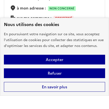
à mon adresse :
NON CONCERNÉ
sur ma commune :
CONCERNÉ
Nous utilisons des cookies
En poursuivant votre navigation sur ce site, vous acceptez
Accéder aux informations détaillées
l’utilisation de cookies pour collecter des statistiques en vue
d'optimiser les services du site, et adapter nos contenus.
Accepter
CANALISATIONS DE
TRANSPORT DE MATIÈRES
DANGEREUSES
Refuser
à mon adresse :
CONCERNÉ
En savoir plus
sur ma commune :
CONCERNÉ