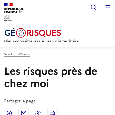
Recherc
RÉPUBLIQUE
FRANÇAISE
Mieux connaître les risques sur le territoire
Voir le fil d’Ariane
Les risques près de
chez moi
Partager la page
Partager sur Facebook
Partager par email
Copier dans le presse-papier
Imprimer