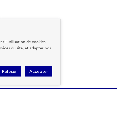
ez l’utilisation de cookies
rvices du site, et adapter nos
Refuser
Accepter
Géorisques est réalisé en parte
la Biodiversité et des Négociati