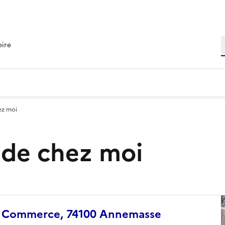
R
oire
ez moi
s de chez moi
du Commerce, 74100 Annemasse