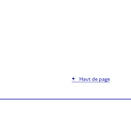
Haut de page
nariat entre le Ministère de la Transition Écologique, de
ons Internationales sur le Climat et la Nature et le