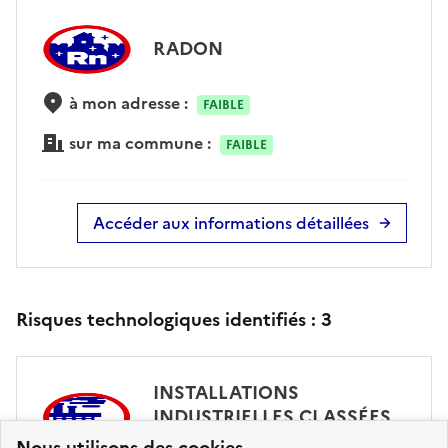
RADON
à mon adresse :
FAIBLE
sur ma commune :
FAIBLE
Accéder aux informations détaillées
Risques technologiques identifiés :
3
INSTALLATIONS
INDUSTRIELLES CLASSÉES
(ICPE)
Nous utilisons des cookies