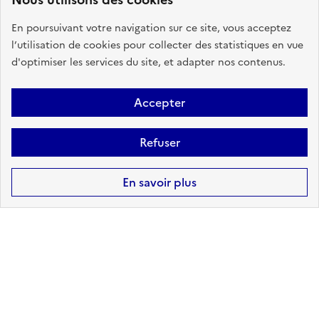
à mon adresse :
NON CONCERNÉ
En poursuivant votre navigation sur ce site, vous acceptez
l’utilisation de cookies pour collecter des statistiques en vue
sur ma commune :
CONCERNÉ
d'optimiser les services du site, et adapter nos contenus.
Accepter
Accéder aux informations détaillées
Refuser
CANALISATIONS DE
En savoir plus
TRANSPORT DE MATIÈRES
DANGEREUSES
à mon adresse :
NON CONCERNÉ
sur ma commune :
CONCERNÉ