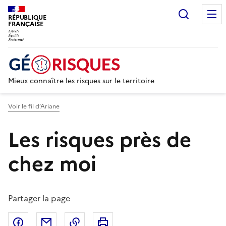
Recherc
RÉPUBLIQUE
FRANÇAISE
Mieux connaître les risques sur le territoire
Voir le fil d’Ariane
Les risques près de
chez moi
Partager la page
Partager sur Facebook
Partager par email
Copier dans le presse-papier
Imprimer