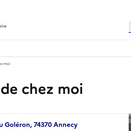
R
oire
ez moi
s de chez moi
du Goléron, 74370 Annecy