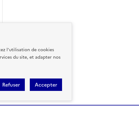
ez l’utilisation de cookies
rvices du site, et adapter nos
Refuser
Accepter
Géorisques est réalisé en parte
la Biodiversité et des Négociati