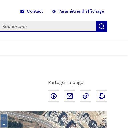
Contact
Paramètres d'affichage
echercher
Recherche
Partager la page
Partager sur Facebook
Partager par email
Copier dans le p
Imprimer
+
–