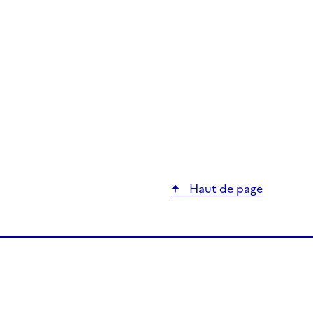
Haut de page
nariat entre le Ministère de la Transition Écologique, de
ons Internationales sur le Climat et la Nature et le