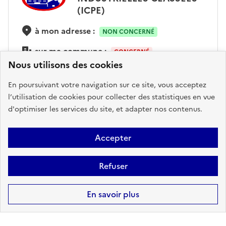
(ICPE)
à mon adresse :
NON CONCERNÉ
sur ma commune :
CONCERNÉ
Nous utilisons des cookies
En poursuivant votre navigation sur ce site, vous acceptez
Accéder aux informations détaillées
l’utilisation de cookies pour collecter des statistiques en vue
d'optimiser les services du site, et adapter nos contenus.
Accepter
CANALISATIONS DE
TRANSPORT DE MATIÈRES
DANGEREUSES
Refuser
à mon adresse :
NON CONCERNÉ
En savoir plus
sur ma commune :
CONCERNÉ