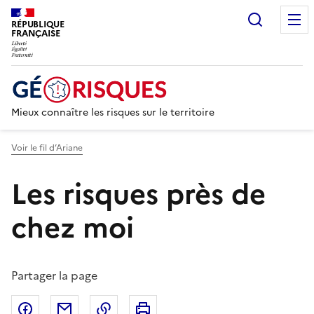
Recherc
RÉPUBLIQUE
FRANÇAISE
Mieux connaître les risques sur le territoire
Voir le fil d’Ariane
Les risques près de
chez moi
Partager la page
Partager sur Facebook
Partager par email
Copier dans le presse-papier
Imprimer