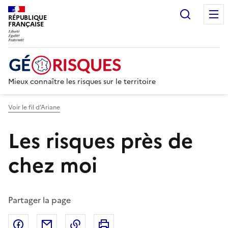
Recherc
RÉPUBLIQUE
FRANÇAISE
Mieux connaître les risques sur le territoire
Voir le fil d’Ariane
Les risques près de
chez moi
Partager la page
Partager sur Facebook
Partager par email
Copier dans le presse-papier
Imprimer