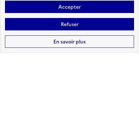
Accepter
à mon adresse :
NON CONCERNÉ
sur ma commune :
Refuser
CONCERNÉ
En savoir plus
Accéder aux informations détaillées
CANALISATIONS DE
TRANSPORT DE MATIÈRES
DANGEREUSES
à mon adresse :
CONCERNÉ
sur ma commune :
CONCERNÉ