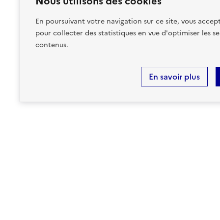
Nous utilisons des cookies
à mon adresse :
CONCERNÉ
En poursuivant votre navigation sur ce site, vous accept
sur ma commune :
CONCERNÉ
pour collecter des statistiques en vue d'optimiser les se
contenus.
Accéder aux informations détaillées
En savoir plus
MINISTÈRE
DE LA TRANSITION