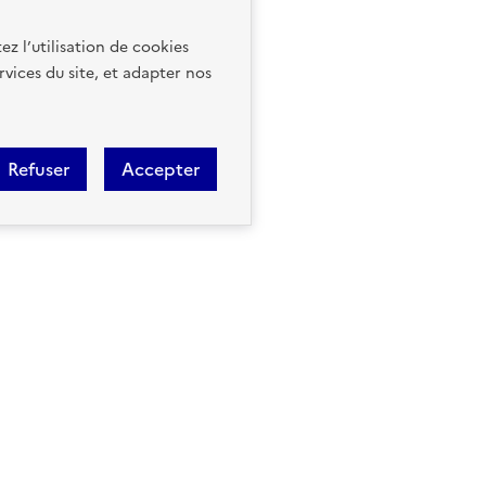
ez l’utilisation de cookies
rvices du site, et adapter nos
Refuser
Accepter
Géorisques est réalisé en parte
la Biodiversité et des Négociati