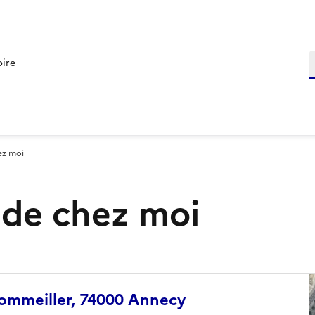
R
oire
ez moi
s de chez moi
Sommeiller, 74000 Annecy