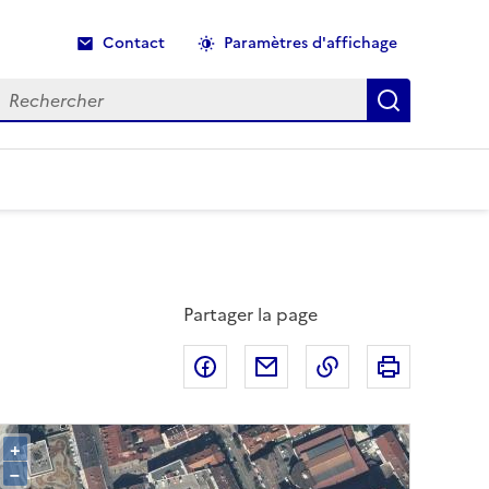
Contact
Paramètres d'affichage
echercher
Recherche
Partager la page
Partager sur Facebook
Partager par email
Copier dans le p
Imprimer
+
–