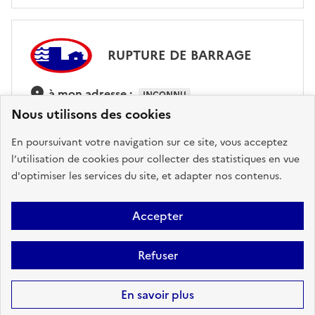
RUPTURE DE BARRAGE
à mon adresse :
INCONNU
Nous utilisons des cookies
sur ma commune :
CONCERNÉ
En poursuivant votre navigation sur ce site, vous acceptez
l’utilisation de cookies pour collecter des statistiques en vue
d'optimiser les services du site, et adapter nos contenus.
Accéder aux informations détaillées
Accepter
Refuser
En savoir plus