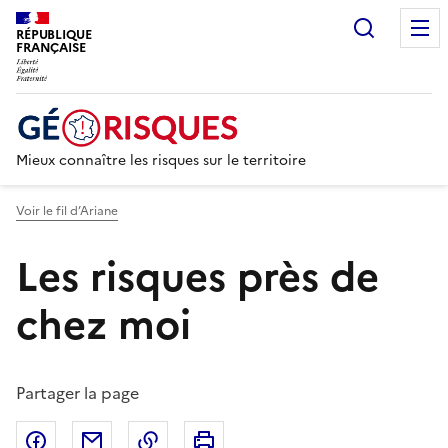
Recherc
RÉPUBLIQUE
FRANÇAISE
Mieux connaître les risques sur le territoire
Voir le fil d’Ariane
Les risques près de
chez moi
Partager la page
Partager sur Facebook
Partager par email
Copier dans le presse-papier
Imprimer