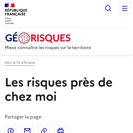
Recherc
RÉPUBLIQUE
FRANÇAISE
Mieux connaître les risques sur le territoire
Voir le fil d’Ariane
Les risques près de
chez moi
Partager la page
Partager sur Facebook
Partager par email
Copier dans le presse-papier
Imprimer