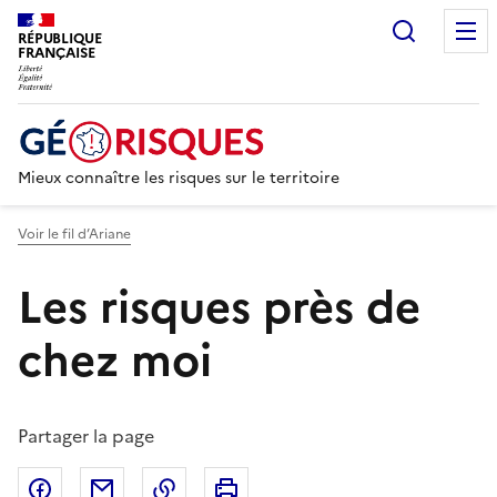
Recherc
RÉPUBLIQUE
FRANÇAISE
Mieux connaître les risques sur le territoire
Voir le fil d’Ariane
Les risques près de
chez moi
Partager la page
Partager sur Facebook
Partager par email
Copier dans le presse-papier
Imprimer