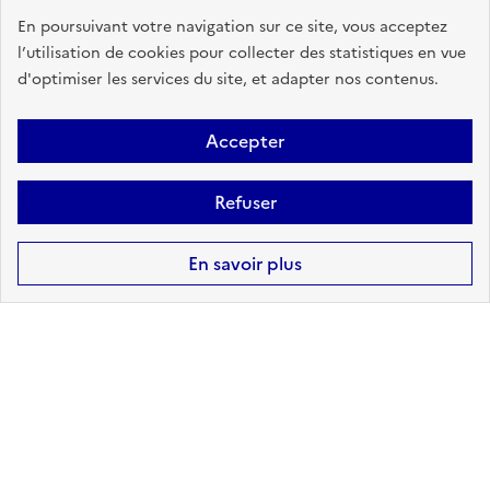
POLLUTION DES SOLS
En poursuivant votre navigation sur ce site, vous acceptez
l’utilisation de cookies pour collecter des statistiques en vue
à mon adresse :
CONCERNÉ
d'optimiser les services du site, et adapter nos contenus.
sur ma commune :
CONCERNÉ
Accepter
Accéder aux informations détaillées
Refuser
En savoir plus
RUPTURE DE BARRAGE
à mon adresse :
INCONNU
sur ma commune :
CONCERNÉ