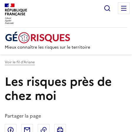
Recherc
RÉPUBLIQUE
FRANÇAISE
Mieux connaître les risques sur le territoire
Voir le fil d’Ariane
Les risques près de
chez moi
Partager la page
Partager sur Facebook
Partager par email
Copier dans le presse-papier
Imprimer