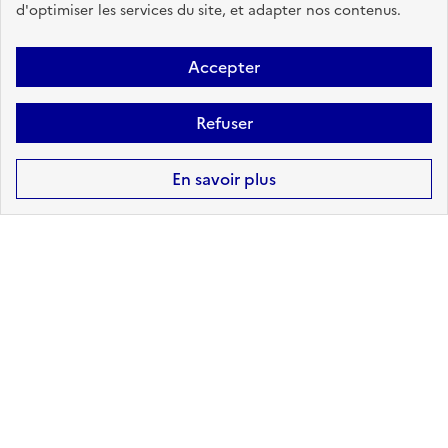
d'optimiser les services du site, et adapter nos contenus.
Accéder aux informations détaillées
Accepter
Refuser
Risques technologiques identifiés :
4
En savoir plus
INSTALLATIONS
INDUSTRIELLES CLASSÉES
(ICPE)
à mon adresse :
NON CONCERNÉ
sur ma commune :
CONCERNÉ
Accéder aux informations détaillées