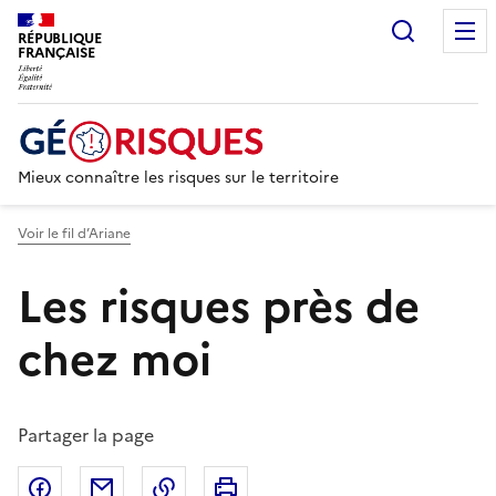
Recherc
RÉPUBLIQUE
FRANÇAISE
Mieux connaître les risques sur le territoire
Voir le fil d’Ariane
Les risques près de
chez moi
Partager la page
Partager sur Facebook
Partager par email
Copier dans le presse-papier
Imprimer