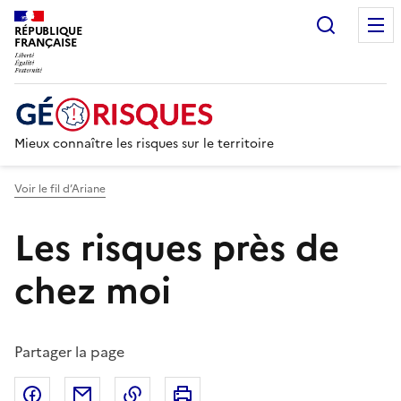
Recherc
RÉPUBLIQUE
FRANÇAISE
Mieux connaître les risques sur le territoire
Voir le fil d’Ariane
Les risques près de
chez moi
Partager la page
Partager sur Facebook
Partager par email
Copier dans le presse-papier
Imprimer