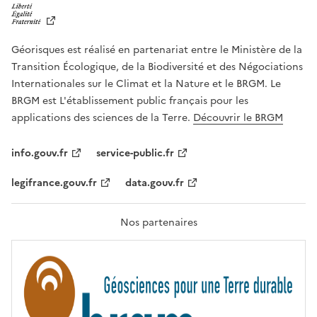
I
B
E
R
Géorisques est réalisé en partenariat entre le Ministère de la
T
É
Transition Écologique, de la Biodiversité et des Négociations
,
Internationales sur le Climat et la Nature et le BRGM. Le
É
G
BRGM est L'établissement public français pour les
A
applications des sciences de la Terre.
Découvrir le BRGM
L
I
T
info.gouv.fr
service-public.fr
É
,
legifrance.gouv.fr
data.gouv.fr
F
R
A
T
Nos partenaires
E
R
N
I
T
É