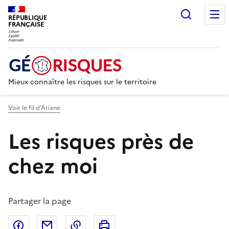
Recherc
RÉPUBLIQUE
FRANÇAISE
Mieux connaître les risques sur le territoire
Voir le fil d’Ariane
Les risques près de
chez moi
Partager la page
Partager sur Facebook
Partager par email
Copier dans le presse-papier
Imprimer