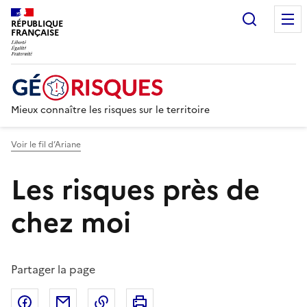
Recherc
RÉPUBLIQUE
FRANÇAISE
Mieux connaître les risques sur le territoire
Voir le fil d’Ariane
Les risques près de
chez moi
Partager la page
Partager sur Facebook
Partager par email
Copier dans le presse-papier
Imprimer