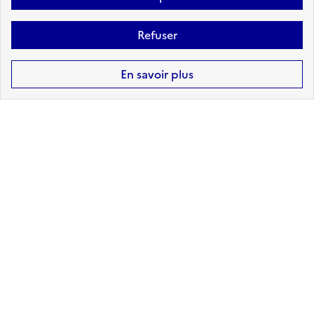
Refuser
Accéder aux informations détaillées
En savoir plus
Risques technologiques identifiés :
4
INSTALLATIONS
INDUSTRIELLES CLASSÉES
(ICPE)
à mon adresse :
NON CONCERNÉ
sur ma commune :
CONCERNÉ
Accéder aux informations détaillées