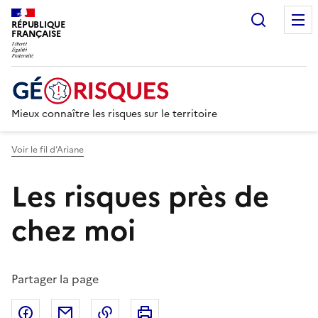
Recherc
RÉPUBLIQUE
FRANÇAISE
Mieux connaître les risques sur le territoire
Voir le fil d’Ariane
Les risques près de
chez moi
Partager la page
Partager sur Facebook
Partager par email
Copier dans le presse-papier
Imprimer