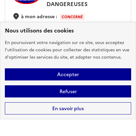
DANGEREUSES
à mon adresse :
CONCERNÉ
sur ma commune :
CONCERNÉ
Nous utilisons des cookies
En poursuivant votre navigation sur ce site, vous acceptez
l’utilisation de cookies pour collecter des statistiques en vue
Accéder aux informations détaillées
d'optimiser les services du site, et adapter nos contenus.
Accepter
POLLUTION DES SOLS
Refuser
à mon adresse :
CONCERNÉ
En savoir plus
sur ma commune :
CONCERNÉ