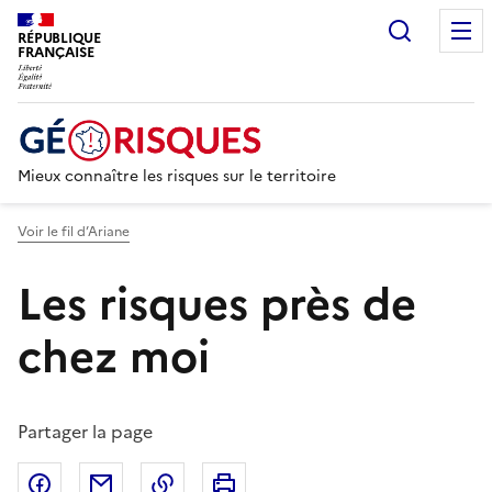
Recherc
RÉPUBLIQUE
FRANÇAISE
Mieux connaître les risques sur le territoire
Voir le fil d’Ariane
Les risques près de
chez moi
Partager la page
Partager sur Facebook
Partager par email
Copier dans le presse-papier
Imprimer