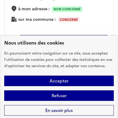
à mon adresse :
NON CONCERNÉ
sur ma commune :
CONCERNÉ
Accéder aux informations détaillées
Nous utilisons des cookies
En poursuivant votre navigation sur ce site, vous acceptez
l’utilisation de cookies pour collecter des statistiques en vue
CANALISATIONS DE
d'optimiser les services du site, et adapter nos contenus.
TRANSPORT DE MATIÈRES
DANGEREUSES
Accepter
à mon adresse :
NON CONCERNÉ
Refuser
sur ma commune :
CONCERNÉ
En savoir plus