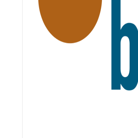
A
T
E
R
N
I
T
É