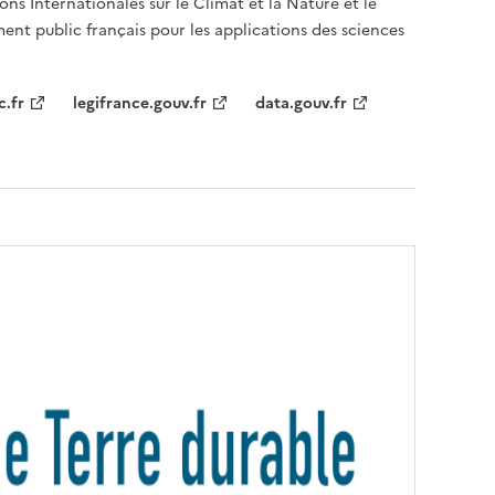
ons Internationales sur le Climat et la Nature et le
ent public français pour les applications des sciences
c.fr
legifrance.gouv.fr
data.gouv.fr