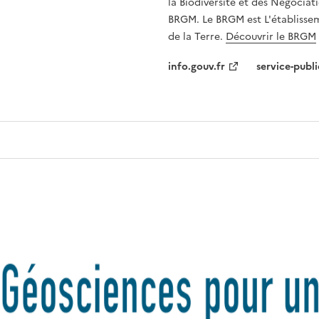
la Biodiversité et des Négociati
BRGM. Le BRGM est L'établissem
de la Terre.
Découvrir le BRGM
info.gouv.fr
service-publi