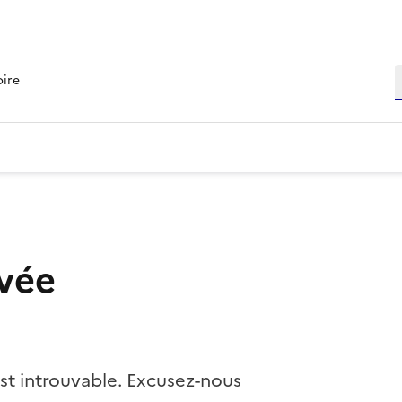
R
oire
vée
st introuvable. Excusez-nous