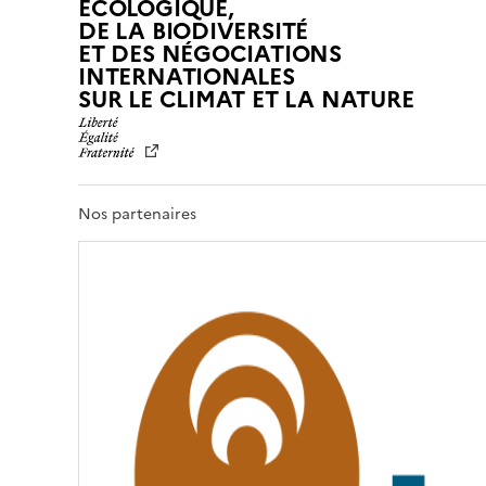
ÉCOLOGIQUE,
DE LA BIODIVERSITÉ
ET DES NÉGOCIATIONS
INTERNATIONALES
L
SUR LE CLIMAT ET LA NATURE
I
B
E
R
T
Nos partenaires
É
,
É
G
A
L
I
T
É
,
F
R