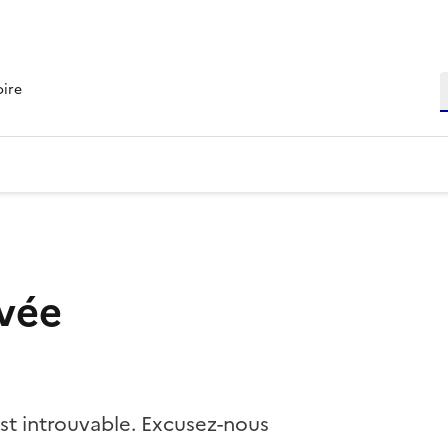
R
oire
vée
st introuvable. Excusez-nous