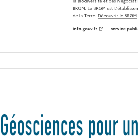
la Biodiversité et des Négociati
BRGM. Le BRGM est L'établissem
de la Terre.
Découvrir le BRGM
info.gouv.fr
service-publi