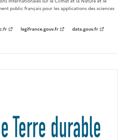
ons Internationales sur le Climat et la Nature et le
ent public français pour les applications des sciences
c.fr
legifrance.gouv.fr
data.gouv.fr