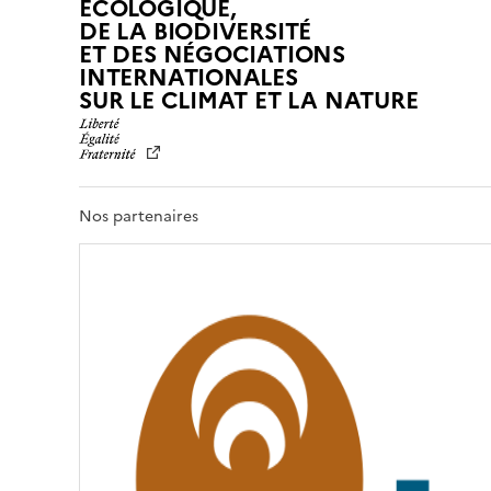
ÉCOLOGIQUE,
DE LA BIODIVERSITÉ
ET DES NÉGOCIATIONS
INTERNATIONALES
L
SUR LE CLIMAT ET LA NATURE
I
B
E
R
T
Nos partenaires
É
,
É
G
A
L
I
T
É
,
F
R