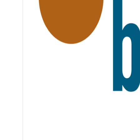
A
T
E
R
N
I
T
É