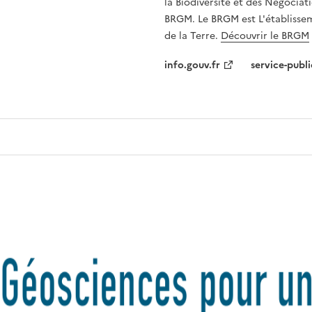
la Biodiversité et des Négociati
BRGM. Le BRGM est L'établissem
de la Terre.
Découvrir le BRGM
info.gouv.fr
service-publi