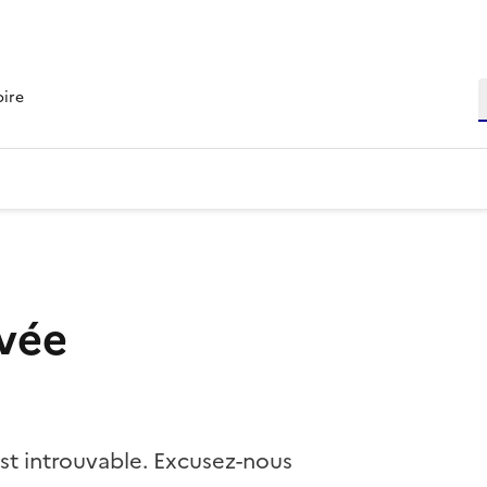
R
oire
vée
st introuvable. Excusez-nous