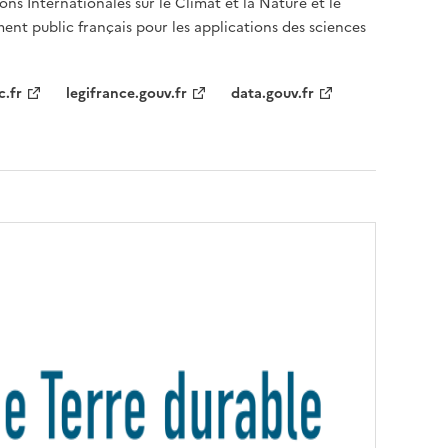
ons Internationales sur le Climat et la Nature et le
ent public français pour les applications des sciences
c.fr
legifrance.gouv.fr
data.gouv.fr