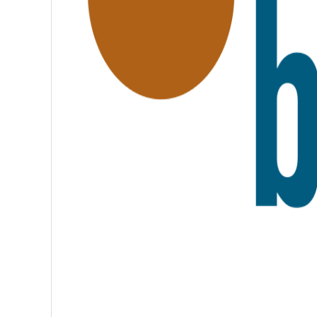
A
T
E
R
N
I
T
É