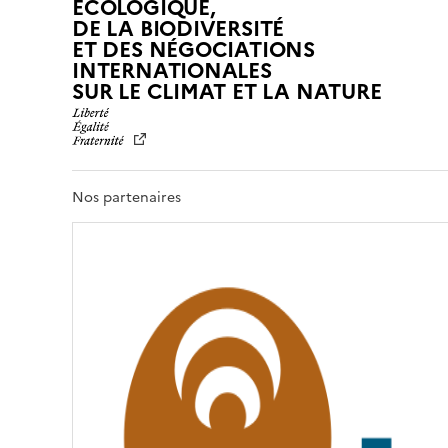
ÉCOLOGIQUE,
DE LA BIODIVERSITÉ
ET DES NÉGOCIATIONS
INTERNATIONALES
L
SUR LE CLIMAT ET LA NATURE
I
B
E
R
T
Nos partenaires
É
,
É
G
A
L
I
T
É
,
F
R