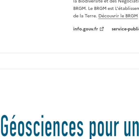
la Biodiversité et des Négociati
BRGM. Le BRGM est L'établissem
de la Terre.
Découvrir le BRGM
info.gouv.fr
service-publi