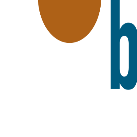
A
T
E
R
N
I
T
É