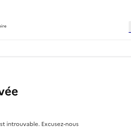
R
oire
vée
st introuvable. Excusez-nous