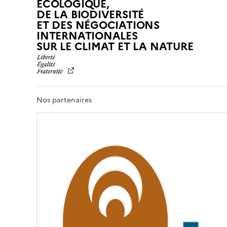
ÉCOLOGIQUE,
DE LA BIODIVERSITÉ
ET DES NÉGOCIATIONS
INTERNATIONALES
L
SUR LE CLIMAT ET LA NATURE
I
B
E
R
T
Nos partenaires
É
,
É
G
A
L
I
T
É
,
F
R