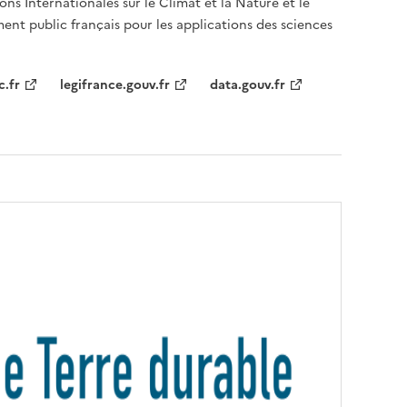
ons Internationales sur le Climat et la Nature et le
ent public français pour les applications des sciences
c.fr
legifrance.gouv.fr
data.gouv.fr