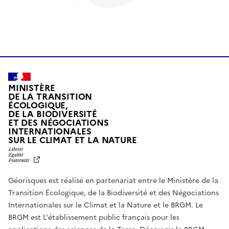
MINISTÈRE
DE LA TRANSITION
ÉCOLOGIQUE,
DE LA BIODIVERSITÉ
ET DES NÉGOCIATIONS
INTERNATIONALES
L
SUR LE CLIMAT ET LA NATURE
I
B
E
R
Géorisques est réalisé en partenariat entre le Ministère de la
T
É
Transition Écologique, de la Biodiversité et des Négociations
,
Internationales sur le Climat et la Nature et le BRGM. Le
É
G
BRGM est L'établissement public français pour les
A