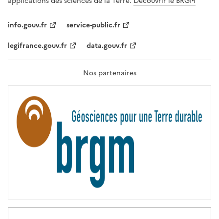
applications des sciences de la Terre.
Découvrir le BRGM
L
I
T
info.gouv.fr
service-public.fr
É
,
legifrance.gouv.fr
data.gouv.fr
F
R
A
T
Nos partenaires
E
R
N
I
T
É