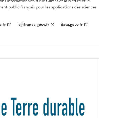
ons Internationales sur le Climat et la Nature et le
ent public français pour les applications des sciences
c.fr
legifrance.gouv.fr
data.gouv.fr