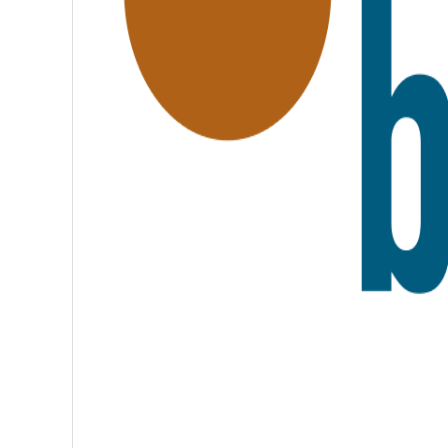
A
T
E
R
N
I
T
É