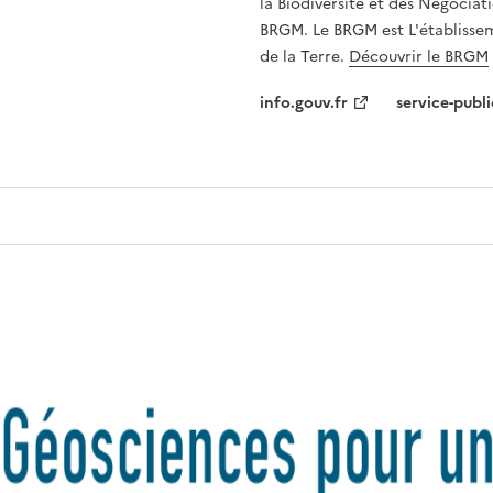
la Biodiversité et des Négociati
BRGM. Le BRGM est L'établissem
de la Terre.
Découvrir le BRGM
info.gouv.fr
service-publi