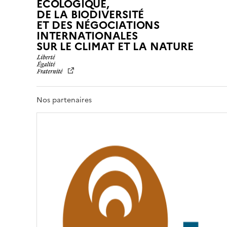
ÉCOLOGIQUE,
DE LA BIODIVERSITÉ
ET DES NÉGOCIATIONS
INTERNATIONALES
L
SUR LE CLIMAT ET LA NATURE
I
B
E
R
T
Nos partenaires
É
,
É
G
A
L
I
T
É
,
F
R