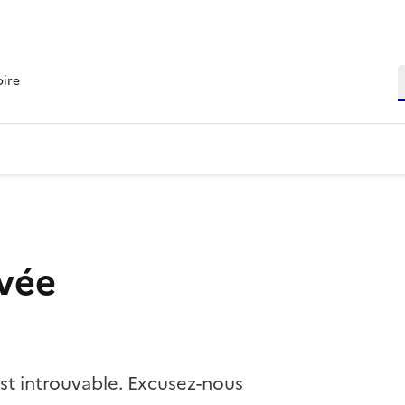
R
oire
vée
st introuvable. Excusez-nous