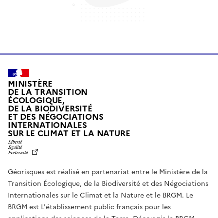
MINISTÈRE
DE LA TRANSITION
ÉCOLOGIQUE,
DE LA BIODIVERSITÉ
ET DES NÉGOCIATIONS
INTERNATIONALES
L
SUR LE CLIMAT ET LA NATURE
I
B
E
R
Géorisques est réalisé en partenariat entre le Ministère de la
T
É
Transition Écologique, de la Biodiversité et des Négociations
,
Internationales sur le Climat et la Nature et le BRGM. Le
É
G
BRGM est L'établissement public français pour les
A