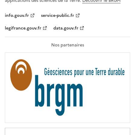
applications des sciences de la Terre.
Découvrir le BRGM
L
I
T
info.gouv.fr
service-public.fr
É
,
legifrance.gouv.fr
data.gouv.fr
F
R
A
T
Nos partenaires
E
R
N
I
T
É