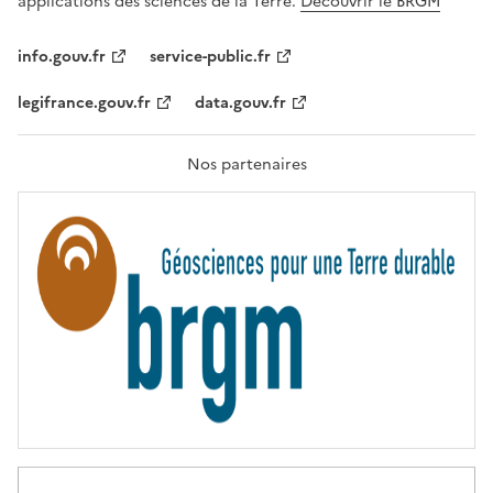
applications des sciences de la Terre.
Découvrir le BRGM
L
I
T
info.gouv.fr
service-public.fr
É
,
legifrance.gouv.fr
data.gouv.fr
F
R
A
T
Nos partenaires
E
R
N
I
T
É