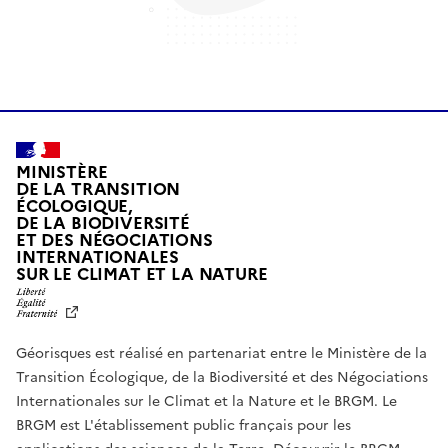
MINISTÈRE
DE LA TRANSITION
ÉCOLOGIQUE,
DE LA BIODIVERSITÉ
ET DES NÉGOCIATIONS
INTERNATIONALES
L
SUR LE CLIMAT ET LA NATURE
I
B
E
R
Géorisques est réalisé en partenariat entre le Ministère de la
T
É
Transition Écologique, de la Biodiversité et des Négociations
,
Internationales sur le Climat et la Nature et le BRGM. Le
É
G
BRGM est L'établissement public français pour les
A