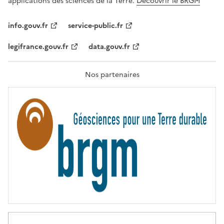
applications des sciences de la Terre.
Découvrir le BRGM
L
I
T
info.gouv.fr
service-public.fr
É
,
legifrance.gouv.fr
data.gouv.fr
F
R
A
T
Nos partenaires
E
R
N
I
T
É