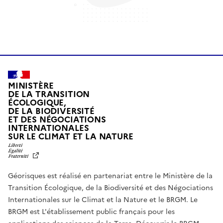
MINISTÈRE
DE LA TRANSITION
ÉCOLOGIQUE,
DE LA BIODIVERSITÉ
ET DES NÉGOCIATIONS
INTERNATIONALES
L
SUR LE CLIMAT ET LA NATURE
I
B
E
R
Géorisques est réalisé en partenariat entre le Ministère de la
T
É
Transition Écologique, de la Biodiversité et des Négociations
,
Internationales sur le Climat et la Nature et le BRGM. Le
É
G
BRGM est L'établissement public français pour les
A