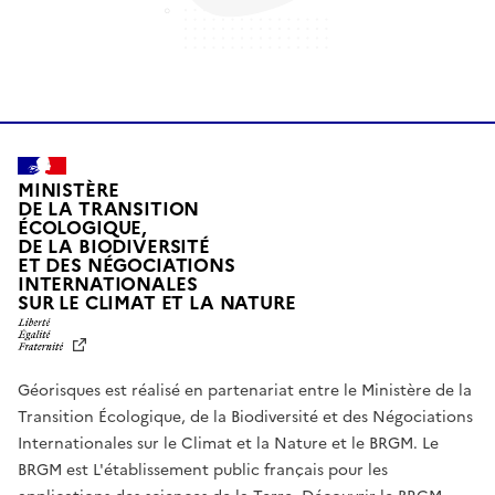
MINISTÈRE
DE LA TRANSITION
ÉCOLOGIQUE,
DE LA BIODIVERSITÉ
ET DES NÉGOCIATIONS
INTERNATIONALES
L
SUR LE CLIMAT ET LA NATURE
I
B
E
R
Géorisques est réalisé en partenariat entre le Ministère de la
T
É
Transition Écologique, de la Biodiversité et des Négociations
,
Internationales sur le Climat et la Nature et le BRGM. Le
É
G
BRGM est L'établissement public français pour les
A