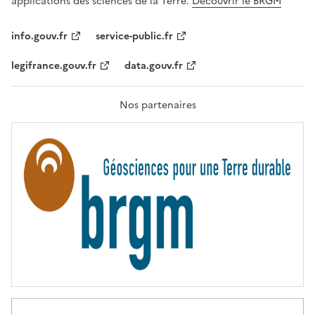
applications des sciences de la Terre.
Découvrir le BRGM
L
I
T
info.gouv.fr
service-public.fr
É
,
legifrance.gouv.fr
data.gouv.fr
F
R
A
T
Nos partenaires
E
R
N
I
T
É