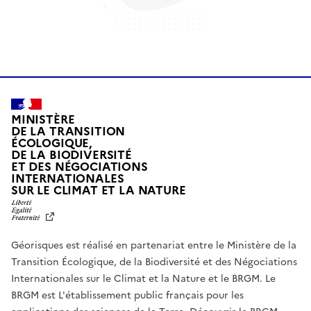
MINISTÈRE
DE LA TRANSITION
ÉCOLOGIQUE,
DE LA BIODIVERSITÉ
ET DES NÉGOCIATIONS
INTERNATIONALES
L
SUR LE CLIMAT ET LA NATURE
I
B
E
R
Géorisques est réalisé en partenariat entre le Ministère de la
T
É
Transition Écologique, de la Biodiversité et des Négociations
,
Internationales sur le Climat et la Nature et le BRGM. Le
É
G
BRGM est L'établissement public français pour les
A