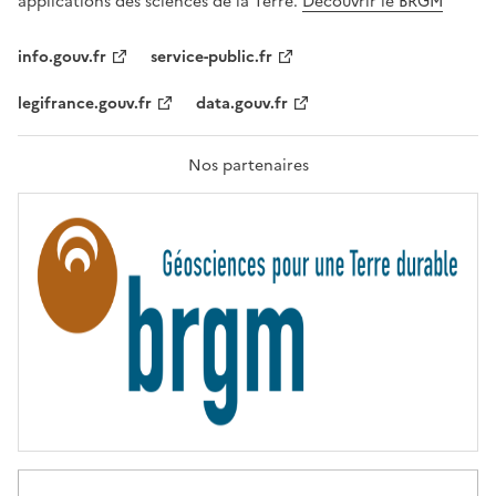
applications des sciences de la Terre.
Découvrir le BRGM
L
I
T
info.gouv.fr
service-public.fr
É
,
legifrance.gouv.fr
data.gouv.fr
F
R
A
T
Nos partenaires
E
R
N
I
T
É