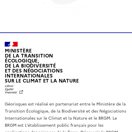
MINISTÈRE
DE LA TRANSITION
ÉCOLOGIQUE,
DE LA BIODIVERSITÉ
ET DES NÉGOCIATIONS
INTERNATIONALES
L
SUR LE CLIMAT ET LA NATURE
I
B
E
R
Géorisques est réalisé en partenariat entre le Ministère de la
T
É
Transition Écologique, de la Biodiversité et des Négociations
,
Internationales sur le Climat et la Nature et le BRGM. Le
É
G
BRGM est L'établissement public français pour les
A