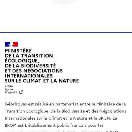
MINISTÈRE
DE LA TRANSITION
ÉCOLOGIQUE,
DE LA BIODIVERSITÉ
ET DES NÉGOCIATIONS
INTERNATIONALES
L
SUR LE CLIMAT ET LA NATURE
I
B
E
R
Géorisques est réalisé en partenariat entre le Ministère de la
T
É
Transition Écologique, de la Biodiversité et des Négociations
,
Internationales sur le Climat et la Nature et le BRGM. Le
É
G
BRGM est L'établissement public français pour les
A