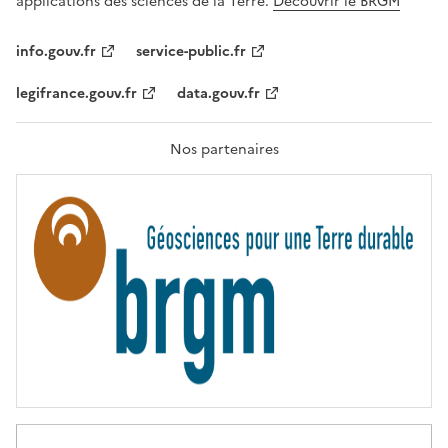
applications des sciences de la Terre.
Découvrir le BRGM
L
I
T
info.gouv.fr
service-public.fr
É
,
legifrance.gouv.fr
data.gouv.fr
F
R
A
T
Nos partenaires
E
R
N
I
T
É