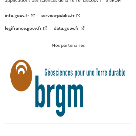
applications des sciences de la Terre.
Découvrir le BRGM
L
I
T
info.gouv.fr
service-public.fr
É
,
legifrance.gouv.fr
data.gouv.fr
F
R
A
T
Nos partenaires
E
R
N
I
T
É