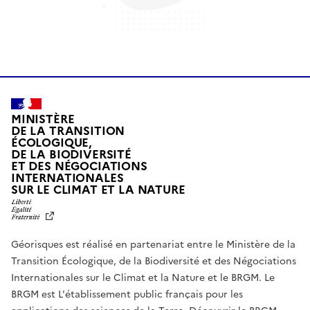
MINISTÈRE
DE LA TRANSITION
ÉCOLOGIQUE,
DE LA BIODIVERSITÉ
ET DES NÉGOCIATIONS
INTERNATIONALES
L
SUR LE CLIMAT ET LA NATURE
I
B
E
R
Géorisques est réalisé en partenariat entre le Ministère de la
T
É
Transition Écologique, de la Biodiversité et des Négociations
,
Internationales sur le Climat et la Nature et le BRGM. Le
É
G
BRGM est L'établissement public français pour les
A