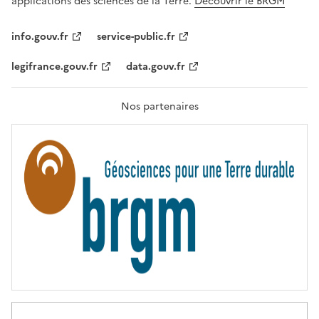
applications des sciences de la Terre.
Découvrir le BRGM
L
I
T
info.gouv.fr
service-public.fr
É
,
legifrance.gouv.fr
data.gouv.fr
F
R
A
T
Nos partenaires
E
R
N
I
T
É