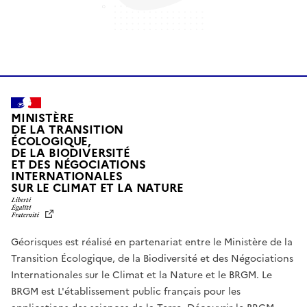
MINISTÈRE
DE LA TRANSITION
ÉCOLOGIQUE,
DE LA BIODIVERSITÉ
ET DES NÉGOCIATIONS
INTERNATIONALES
L
SUR LE CLIMAT ET LA NATURE
I
B
E
R
Géorisques est réalisé en partenariat entre le Ministère de la
T
É
Transition Écologique, de la Biodiversité et des Négociations
,
Internationales sur le Climat et la Nature et le BRGM. Le
É
G
BRGM est L'établissement public français pour les
A