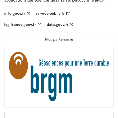
applications des sciences de la Terre.
Découvrir le BRGM
L
I
T
info.gouv.fr
service-public.fr
É
,
legifrance.gouv.fr
data.gouv.fr
F
R
A
T
Nos partenaires
E
R
N
I
T
É