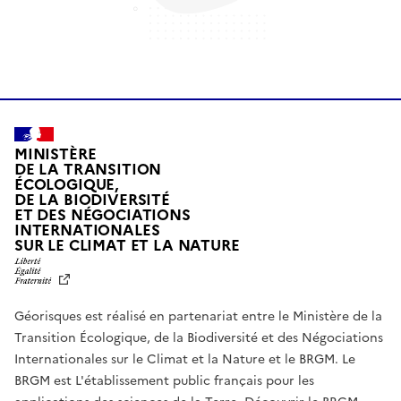
MINISTÈRE
DE LA TRANSITION
ÉCOLOGIQUE,
DE LA BIODIVERSITÉ
ET DES NÉGOCIATIONS
INTERNATIONALES
L
SUR LE CLIMAT ET LA NATURE
I
B
E
R
Géorisques est réalisé en partenariat entre le Ministère de la
T
É
Transition Écologique, de la Biodiversité et des Négociations
,
Internationales sur le Climat et la Nature et le BRGM. Le
É
G
BRGM est L'établissement public français pour les
A