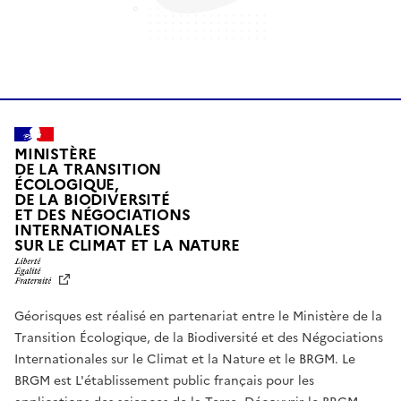
MINISTÈRE
DE LA TRANSITION
ÉCOLOGIQUE,
DE LA BIODIVERSITÉ
ET DES NÉGOCIATIONS
INTERNATIONALES
L
SUR LE CLIMAT ET LA NATURE
I
B
E
R
Géorisques est réalisé en partenariat entre le Ministère de la
T
É
Transition Écologique, de la Biodiversité et des Négociations
,
Internationales sur le Climat et la Nature et le BRGM. Le
É
G
BRGM est L'établissement public français pour les
A