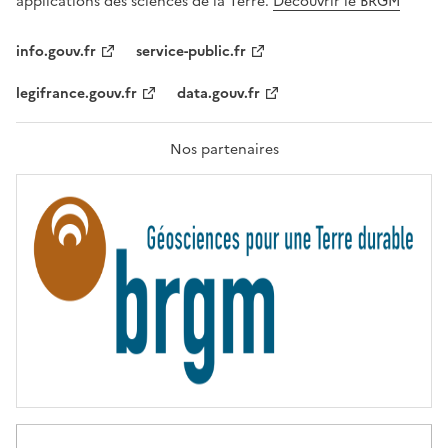
applications des sciences de la Terre.
Découvrir le BRGM
L
I
T
info.gouv.fr
service-public.fr
É
,
legifrance.gouv.fr
data.gouv.fr
F
R
A
T
Nos partenaires
E
R
N
I
T
É