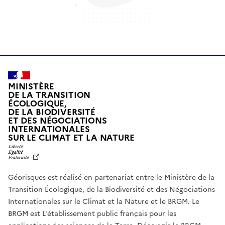
MINISTÈRE
DE LA TRANSITION
ÉCOLOGIQUE,
DE LA BIODIVERSITÉ
ET DES NÉGOCIATIONS
INTERNATIONALES
L
SUR LE CLIMAT ET LA NATURE
I
B
E
R
Géorisques est réalisé en partenariat entre le Ministère de la
T
É
Transition Écologique, de la Biodiversité et des Négociations
,
Internationales sur le Climat et la Nature et le BRGM. Le
É
G
BRGM est L'établissement public français pour les
A