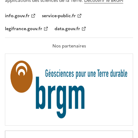
applications des sciences de la Terre.
Découvrir le BRGM
L
I
T
info.gouv.fr
service-public.fr
É
,
legifrance.gouv.fr
data.gouv.fr
F
R
A
T
Nos partenaires
E
R
N
I
T
É