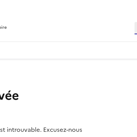
R
oire
vée
st introuvable. Excusez-nous