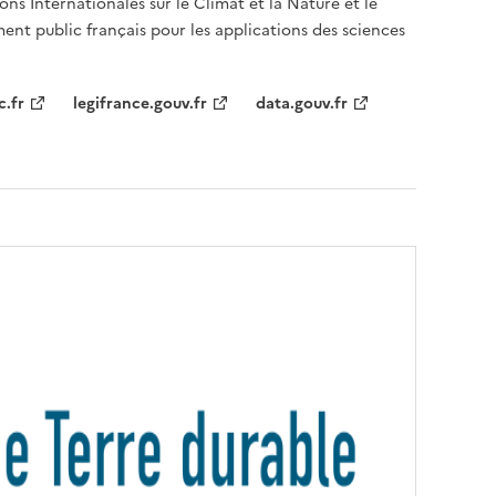
ons Internationales sur le Climat et la Nature et le
ent public français pour les applications des sciences
c.fr
legifrance.gouv.fr
data.gouv.fr