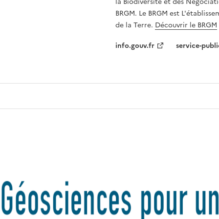
la Biodiversité et des Négociati
BRGM. Le BRGM est L'établissem
de la Terre.
Découvrir le BRGM
info.gouv.fr
service-publi