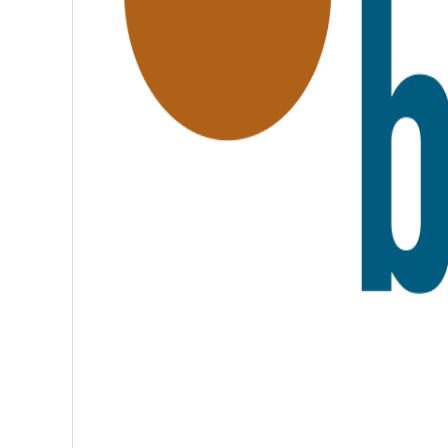
A
T
E
R
N
I
T
É