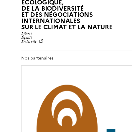
ÉCOLOGIQUE,
DE LA BIODIVERSITÉ
ET DES NÉGOCIATIONS
INTERNATIONALES
L
SUR LE CLIMAT ET LA NATURE
I
B
E
R
T
Nos partenaires
É
,
É
G
A
L
I
T
É
,
F
R