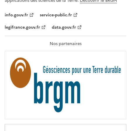
applications des sciences de la Terre.
Découvrir le BRGM
L
I
T
info.gouv.fr
service-public.fr
É
,
legifrance.gouv.fr
data.gouv.fr
F
R
A
T
Nos partenaires
E
R
N
I
T
É