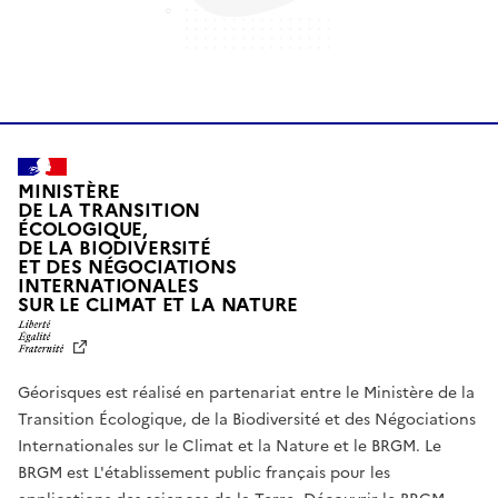
MINISTÈRE
DE LA TRANSITION
ÉCOLOGIQUE,
DE LA BIODIVERSITÉ
ET DES NÉGOCIATIONS
INTERNATIONALES
L
SUR LE CLIMAT ET LA NATURE
I
B
E
R
Géorisques est réalisé en partenariat entre le Ministère de la
T
É
Transition Écologique, de la Biodiversité et des Négociations
,
Internationales sur le Climat et la Nature et le BRGM. Le
É
G
BRGM est L'établissement public français pour les
A