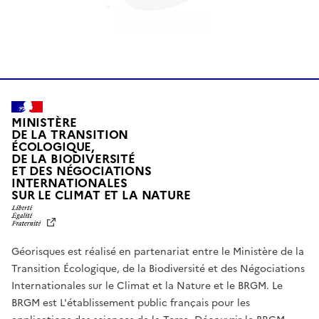
MINISTÈRE
DE LA TRANSITION
ÉCOLOGIQUE,
DE LA BIODIVERSITÉ
ET DES NÉGOCIATIONS
INTERNATIONALES
L
SUR LE CLIMAT ET LA NATURE
I
B
E
R
Géorisques est réalisé en partenariat entre le Ministère de la
T
É
Transition Écologique, de la Biodiversité et des Négociations
,
Internationales sur le Climat et la Nature et le BRGM. Le
É
G
BRGM est L'établissement public français pour les
A