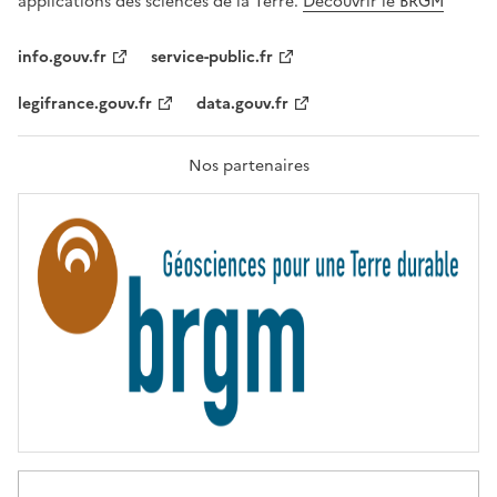
applications des sciences de la Terre.
Découvrir le BRGM
L
I
T
info.gouv.fr
service-public.fr
É
,
legifrance.gouv.fr
data.gouv.fr
F
R
A
T
Nos partenaires
E
R
N
I
T
É