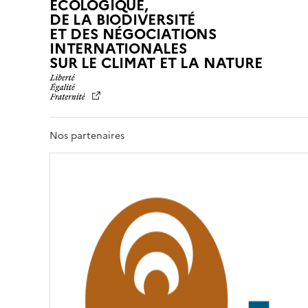
ÉCOLOGIQUE,
DE LA BIODIVERSITÉ
ET DES NÉGOCIATIONS
INTERNATIONALES
L
SUR LE CLIMAT ET LA NATURE
I
B
E
R
T
Nos partenaires
É
,
É
G
A
L
I
T
É
,
F
R