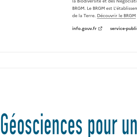
la Biodiversité et des Négociati
BRGM. Le BRGM est L'établissem
de la Terre.
Découvrir le BRGM
info.gouv.fr
service-publi