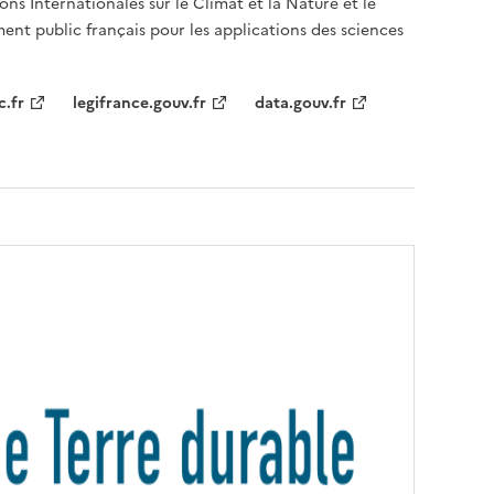
ons Internationales sur le Climat et la Nature et le
ent public français pour les applications des sciences
c.fr
legifrance.gouv.fr
data.gouv.fr