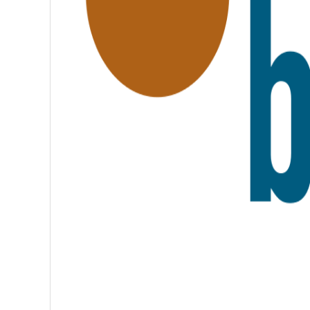
A
T
E
R
N
I
T
É