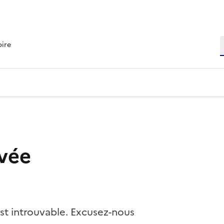
R
oire
vée
st introuvable. Excusez-nous