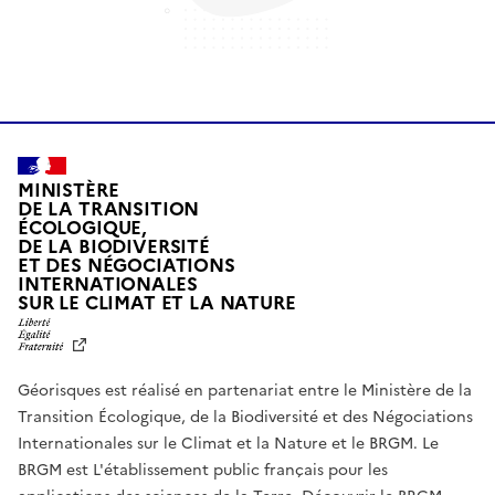
MINISTÈRE
DE LA TRANSITION
ÉCOLOGIQUE,
DE LA BIODIVERSITÉ
ET DES NÉGOCIATIONS
INTERNATIONALES
L
SUR LE CLIMAT ET LA NATURE
I
B
E
R
Géorisques est réalisé en partenariat entre le Ministère de la
T
É
Transition Écologique, de la Biodiversité et des Négociations
,
Internationales sur le Climat et la Nature et le BRGM. Le
É
G
BRGM est L'établissement public français pour les
A