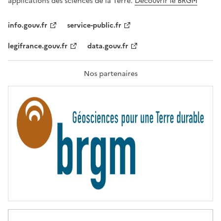
applications des sciences de la Terre.
Découvrir le BRGM
L
I
T
info.gouv.fr
service-public.fr
É
,
legifrance.gouv.fr
data.gouv.fr
F
R
A
T
Nos partenaires
E
R
N
I
T
É