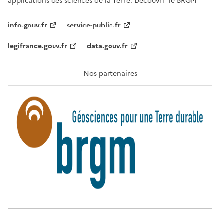
applications des sciences de la Terre.
Découvrir le BRGM
L
I
T
info.gouv.fr
service-public.fr
É
,
legifrance.gouv.fr
data.gouv.fr
F
R
A
T
Nos partenaires
E
R
N
I
T
É