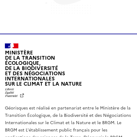
MINISTÈRE
DE LA TRANSITION
ÉCOLOGIQUE,
DE LA BIODIVERSITÉ
ET DES NÉGOCIATIONS
INTERNATIONALES
L
SUR LE CLIMAT ET LA NATURE
I
B
E
R
Géorisques est réalisé en partenariat entre le Ministère de la
T
É
Transition Écologique, de la Biodiversité et des Négociations
,
Internationales sur le Climat et la Nature et le BRGM. Le
É
G
BRGM est L'établissement public français pour les
A