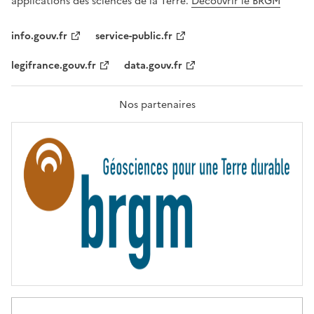
applications des sciences de la Terre.
Découvrir le BRGM
L
I
T
info.gouv.fr
service-public.fr
É
,
legifrance.gouv.fr
data.gouv.fr
F
R
A
T
Nos partenaires
E
R
N
I
T
É