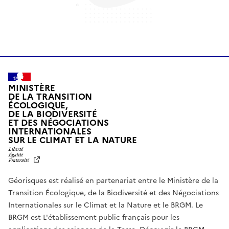
MINISTÈRE
DE LA TRANSITION
ÉCOLOGIQUE,
DE LA BIODIVERSITÉ
ET DES NÉGOCIATIONS
INTERNATIONALES
L
SUR LE CLIMAT ET LA NATURE
I
B
E
R
Géorisques est réalisé en partenariat entre le Ministère de la
T
É
Transition Écologique, de la Biodiversité et des Négociations
,
Internationales sur le Climat et la Nature et le BRGM. Le
É
G
BRGM est L'établissement public français pour les
A